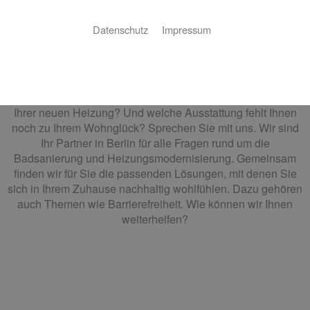
Datenschutz
Impressum
Klaus Stüwe GmbH – die Experten
für Heizung und Bad in Berlin
Wie sieht das Bad Ihrer Träume aus? Was erwarten Sie von
Ihrer neuen Heizung? Und welche Ausstattung fehlt Ihnen
noch zu Ihrem Wohnglück? Sprechen Sie mit uns. Wir sind
Ihr Partner in Berlin für alle Fragen rund um die
Badsanierung und Heizungsmodernisierung. Gemeinsam
finden wir für Sie die passenden Lösungen, mit denen Sie
sich in Ihrem Zuhause nachhaltig wohlfühlen. Dazu gehören
auch Themen wie Barrierefreiheit. Wie können wir Ihnen
weiterhelfen?