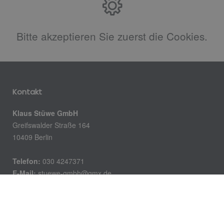
Bitte akzeptieren Sie zuerst die Cookies.
Kontakt
Klaus Stüwe GmbH
Greifswalder Straße 164
10409 Berlin
Telefon:
030 4247371
E-Mail:
stuewe-gmbh@gmx.de
Öffnungszeiten